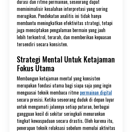
durasi dan ritme permainan, seseorang dapat
meminimalisir kesalahan interpretasi yang sering
merugikan. Pendekatan analitis ini tidak hanya
membantu meningkatkan efektivitas strategi, tetapi
juga menciptakan pengalaman bermain yang jauh
lebih terkontrol, terarah, dan memberikan kepuasan
tersendiri secara konsisten.
Strategi Mental Untuk Ketajaman
Fokus Utama
Membangun ketajaman mental yang konsisten
merupakan fondasi utama bagi siapa saja yang ingin
menguasai teknik membaca ritme
permainan digital
secara presisi. Ketika seseorang duduk di depan layar
untuk mengamati jalannya setiap putaran, berbagai
gangguan kecil di sekitar seringkali menurunkan
tingkat kewaspadaan secara drastis. Oleh karena itu,
penerapan teknik relaksasi sebelum memulai aktivitas