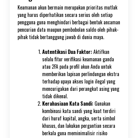
Keamanan akun bermain merupakan prioritas mutlak
yang harus diperhatikan secara serius oleh setiap
pengguna guna menghindari berbagai bentuk ancaman
pencurian data maupun pembobolan saldo oleh pihak-
pihak tidak bertanggung jawab di dunia maya.
Autentikasi Dua Faktor:
Aktifkan
selalu fitur verifikasi keamanan ganda
atau 2FA pada profil akun Anda untuk
memberikan lapisan perlindungan ekstra
terhadap upaya akses login ilegal yang
mencurigakan dari perangkat asing yang
tidak dikenal.
Kerahasiaan Kata Sandi:
Gunakan
kombinasi kata sandi yang kuat terdiri
dari huruf kapital, angka, serta simbol
khusus, dan lakukan pergantian secara
berkala guna meminimalisir risiko