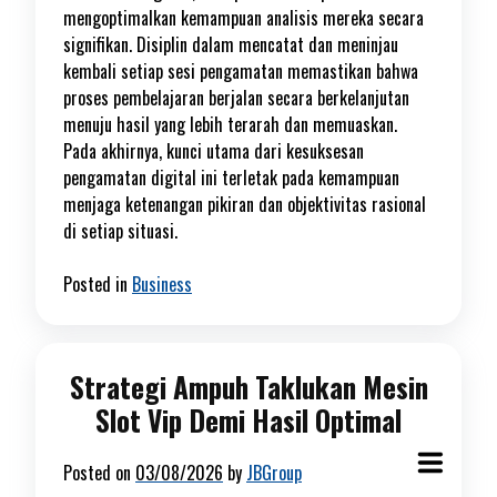
mengoptimalkan kemampuan analisis mereka secara
signifikan. Disiplin dalam mencatat dan meninjau
kembali setiap sesi pengamatan memastikan bahwa
proses pembelajaran berjalan secara berkelanjutan
menuju hasil yang lebih terarah dan memuaskan.
Pada akhirnya, kunci utama dari kesuksesan
pengamatan digital ini terletak pada kemampuan
menjaga ketenangan pikiran dan objektivitas rasional
di setiap situasi.
Posted in
Business
Strategi Ampuh Taklukan Mesin
Slot Vip Demi Hasil Optimal
Posted on
03/08/2026
by
JBGroup