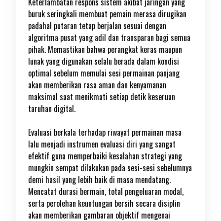
Keterlambatan respons sistem akibat jaringan yang
buruk seringkali membuat pemain merasa dirugikan
padahal putaran tetap berjalan sesuai dengan
algoritma pusat yang adil dan transparan bagi semua
pihak. Memastikan bahwa perangkat keras maupun
lunak yang digunakan selalu berada dalam kondisi
optimal sebelum memulai sesi permainan panjang
akan memberikan rasa aman dan kenyamanan
maksimal saat menikmati setiap detik keseruan
taruhan digital.
Evaluasi berkala terhadap riwayat permainan masa
lalu menjadi instrumen evaluasi diri yang sangat
efektif guna memperbaiki kesalahan strategi yang
mungkin sempat dilakukan pada sesi-sesi sebelumnya
demi hasil yang lebih baik di masa mendatang.
Mencatat durasi bermain, total pengeluaran modal,
serta perolehan keuntungan bersih secara disiplin
akan memberikan gambaran objektif mengenai