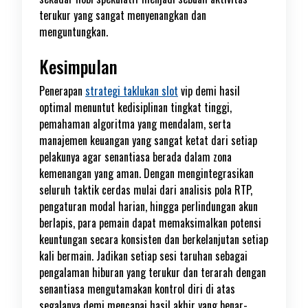
terukur yang sangat menyenangkan dan
menguntungkan.
Kesimpulan
Penerapan
strategi taklukan slot
vip demi hasil
optimal menuntut kedisiplinan tingkat tinggi,
pemahaman algoritma yang mendalam, serta
manajemen keuangan yang sangat ketat dari setiap
pelakunya agar senantiasa berada dalam zona
kemenangan yang aman. Dengan mengintegrasikan
seluruh taktik cerdas mulai dari analisis pola RTP,
pengaturan modal harian, hingga perlindungan akun
berlapis, para pemain dapat memaksimalkan potensi
keuntungan secara konsisten dan berkelanjutan setiap
kali bermain. Jadikan setiap sesi taruhan sebagai
pengalaman hiburan yang terukur dan terarah dengan
senantiasa mengutamakan kontrol diri di atas
segalanya demi mencapai hasil akhir yang benar-