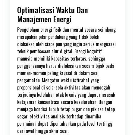
Optimalisasi Waktu Dan
Manajemen Energi
Pengelolaan energi fisik dan mental secara seimbang
merupakan pilar pendukung yang tidak boleh
diabaikan oleh siapa pun yang ingin serius menguasai
teknik pembacaan alur digital. Energi kognitif
manusia memiliki kapasitas terbatas, sehingga
penggunaannya harus dialokasikan secara bijak pada
momen-momen paling krusial di dalam sesi
pengamatan. Mengatur waktu istirahat yang
proporsional di sela-sela aktivitas akan mencegah
terjadinya kelelahan otak kronis yang dapat merusak
ketajaman konsentrasi secara keseluruhan. Dengan
menjaga kondisi tubuh tetap bugar dan pikiran tetap
segar, efektivitas analisis terhadap dinamika
permainan dapat dipertahankan pada level tertinggi
dari awal hingga akhir sesi.