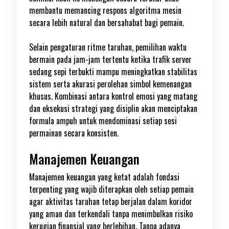
membantu memancing respons algoritma mesin
secara lebih natural dan bersahabat bagi pemain.
Selain pengaturan ritme taruhan, pemilihan waktu
bermain pada jam-jam tertentu ketika trafik server
sedang sepi terbukti mampu meningkatkan stabilitas
sistem serta akurasi perolehan simbol kemenangan
khusus. Kombinasi antara kontrol emosi yang matang
dan eksekusi strategi yang disiplin akan menciptakan
formula ampuh untuk mendominasi setiap sesi
permainan secara konsisten.
Manajemen Keuangan
Manajemen keuangan yang ketat adalah fondasi
terpenting yang wajib diterapkan oleh setiap pemain
agar aktivitas taruhan tetap berjalan dalam koridor
yang aman dan terkendali tanpa menimbulkan risiko
kerugian finansial yang berlebihan. Tanpa adanya