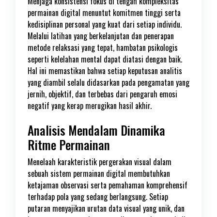
Menjaga konsistensi fokus di tengah kompleksitas
permainan digital menuntut komitmen tinggi serta
kedisiplinan personal yang kuat dari setiap individu.
Melalui latihan yang berkelanjutan dan penerapan
metode relaksasi yang tepat, hambatan psikologis
seperti kelelahan mental dapat diatasi dengan baik.
Hal ini memastikan bahwa setiap keputusan analitis
yang diambil selalu didasarkan pada pengamatan yang
jernih, objektif, dan terbebas dari pengaruh emosi
negatif yang kerap merugikan hasil akhir.
Analisis Mendalam Dinamika
Ritme Permainan
Menelaah karakteristik pergerakan visual dalam
sebuah sistem permainan digital membutuhkan
ketajaman observasi serta pemahaman komprehensif
terhadap pola yang sedang berlangsung. Setiap
putaran menyajikan urutan data visual yang unik, dan