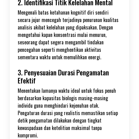
2. Identifikasi Titik Kelelahan Mental
Mengenali batas ketahanan kognitif diri sendiri
secara jujur mencegah terjadinya penurunan kualitas
analisis akibat kelelahan yang dipaksakan. Dengan
mengetahui kapan konsentrasi mulai menurun,
seseorang dapat segera mengambil tindakan
pencegahan seperti menghentikan aktivitas
sementara waktu untuk memulihkan energi.
3. Penyesuaian Durasi Pengamatan
Efektif
Menentukan lamanya waktu ideal untuk fokus penuh
berdasarkan kapasitas biologis masing-masing
individu guna menghindari kejenuhan otak.
Pengaturan durasi yang realistis memastikan setiap
detik pengamatan dilakukan dengan tingkat
kewaspadaan dan ketelitian maksimal tanpa
kompromi.